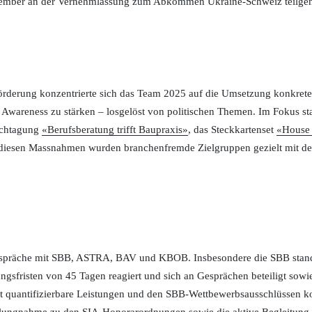
ember an der Vernehmlassung zum Abkommen Ukraine-Schweiz teilgen
örderung konzentrierte sich das Team 2025 auf die Umsetzung konkrete
Awareness zu stärken – losgelöst von politischen Themen. Im Fokus st
achtagung
«Berufsberatung trifft Baupraxis»
, das Steckkartenset
«House 
 diesen Massnahmen wurden branchenfremde Zielgruppen gezielt mit de
espräche mit SBB, ASTRA, BAV und KBOB. Insbesondere die SBB stand
lungsfristen von 45 Tagen reagiert und sich an Gesprächen beteiligt s
t quantifizierbare Leistungen und den SBB-Wettbewerbsausschlüssen koo
ellungnahme zu den SIA-Honorarordnungen sowie die aktive Begleitung 