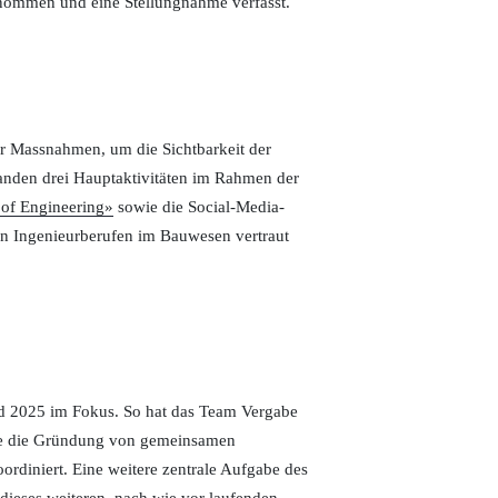
ommen und eine Stellungnahme verfasst.
r Massnahmen, um die Sichtbarkeit der
anden drei Hauptaktivitäten im Rahmen der
of Engineering»
sowie die Social-Media-
n Ingenieurberufen im Bauwesen vertraut
 2025 im Fokus. So hat das Team Vergabe
owie die Gründung von gemeinsamen
rdiniert. Eine weitere zentrale Aufgabe des
dieses weiteren, nach wie vor laufenden