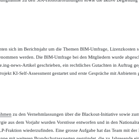
rehten sich im Berichtsjahr um die Themen BIM-Umfrage, Lizenzkosten s
ufgenommen werden. Die BIM-Umfrage bei den Mitgliedern wurde abgesch
.ing-news-Artikel geschrieben, ein rechtliches Gutachten in Auftrag 
jekt KI-Self-Assessment gestartet und erste Gespräche mit Anbietern g
nahmen
zu den Vernehmlassungen über die Blackout-Initiative sowie zu
nergie aus dem Vorjahr wurden Vorstösse entworfen und in den Nationalr
P-Fraktion wiederzufinden. Eine grosse Aufgabe hat das Team mit der
pe mit weiteren Brandschutzexperten gegründet, die zu Jahresende ei