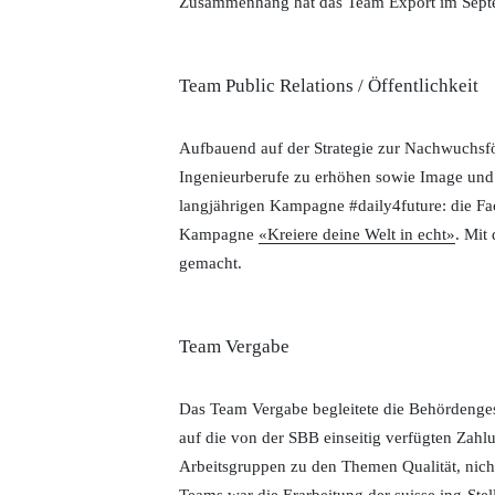
Zusammenhang hat das Team Export im Sept
Team Public Relations / Öffentlichkeit
Aufbauend auf der Strategie zur Nachwuchsf
Ingenieurberufe zu erhöhen sowie Image und 
langjährigen Kampagne #daily4future: die F
Kampagne
«Kreiere deine Welt in echt»
. Mit
gemacht.
Team Vergabe
Das Team Vergabe begleitete die Behördeng
auf die von der SBB einseitig verfügten Zah
Arbeitsgruppen zu den Themen Qualität, nich
Teams war die Erarbeitung der suisse.ing-St