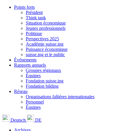
Points forts
Président
Think tank
Situation économique
Jeunes professionnels
Politique
Perspectives 2025
Académie suisse.ing
Puissance économique
suisse.ing et le public
Événements
Rapports annuels
Groupes régionaux
Équipes
Fondation suisse.ing
Fondation bilding
Réseau
Organisations faîtières internationales
Personnel
Équipes
Deutsch
DE
Archives