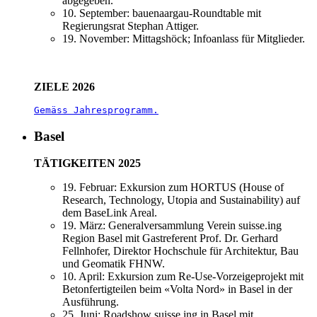
abgegeben.
10. September: bauenaargau-Roundtable mit
Regierungsrat Stephan Attiger.
19. November: Mittagshöck; Infoanlass für Mitglieder.
ZIELE 2026
Gemäss Jahresprogramm.
Basel
TÄTIGKEITEN 2025
19. Februar: Exkursion zum HORTUS (House of
Research, Technology, Utopia and Sustainability) auf
dem BaseLink Areal.
19. März: Generalversammlung Verein suisse.ing
Region Basel mit Gastreferent Prof. Dr. Gerhard
Fellnhofer, Direktor Hochschule für Architektur, Bau
und Geomatik FHNW.
10. April: Exkursion zum Re-Use-Vorzeigeprojekt mit
Betonfertigteilen beim «Volta Nord» in Basel in der
Ausführung.
25. Juni: Roadshow suisse.ing in Basel mit