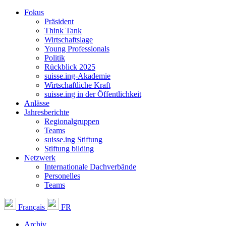
Fokus
Präsident
Think Tank
Wirtschaftslage
Young Professionals
Politik
Rückblick 2025
suisse.ing-Akademie
Wirtschaftliche Kraft
suisse.ing in der Öffentlichkeit
Anlässe
Jahresberichte
Regionalgruppen
Teams
suisse.ing Stiftung
Stiftung bilding
Netzwerk
Internationale Dachverbände
Personelles
Teams
Français
FR
Archiv